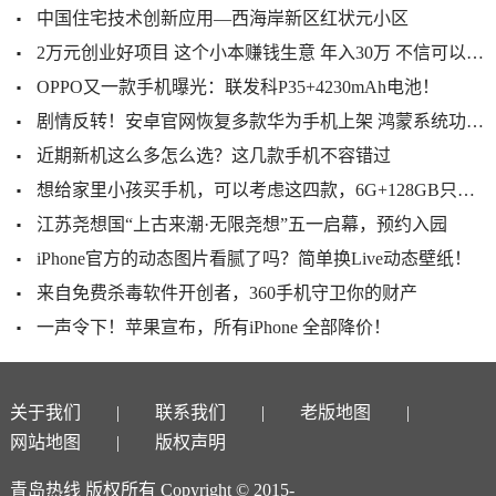
中国住宅技术创新应用—西海岸新区红状元小区
2万元创业好项目 这个小本赚钱生意 年入30万 不信可以试试
OPPO又一款手机曝光：联发科P35+4230mAh电池！
剧情反转！安卓官网恢复多款华为手机上架 鸿蒙系统功不可没
近期新机这么多怎么选？这几款手机不容错过
想给家里小孩买手机，可以考虑这四款，6G+128GB只卖1099元！
江苏尧想国“上古来潮·无限尧想”五一启幕，预约入园
iPhone官方的动态图片看腻了吗？简单换Live动态壁纸！
来自免费杀毒软件开创者，360手机守卫你的财产
一声令下！苹果宣布，所有iPhone 全部降价！
关于我们
联系我们
老版地图
网站地图
版权声明
青岛热线 版权所有 Copyright © 2015-