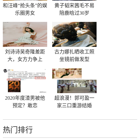
和汪峰“抢头条”的娱
黄子韬宋茜毛不易
乐圈男女
陪鹿晗过30岁
刘诗诗吴奇隆差距
古力娜扎晒收工照
大，女方力争上
坐镜前做发型
2020年度渣男被他
超浪漫！郭可盈一
预定？敢恋
家三口重游结婚
热门排行