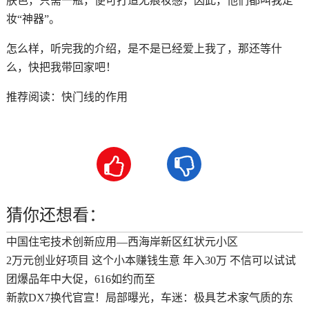
肤色，只需一瓶，便可打造无痕妆感，因此，他们都叫我定
妆“神器”。
怎么样，听完我的介绍，是不是已经爱上我了，那还等什
么，快把我带回家吧！
推荐阅读：
快门线的作用


猜你还想看：
中国住宅技术创新应用—西海岸新区红状元小区
2万元创业好项目 这个小本赚钱生意 年入30万 不信可以试试
团爆品年中大促，616如约而至
新款DX7换代官宣！局部曝光，车迷：极具艺术家气质的东