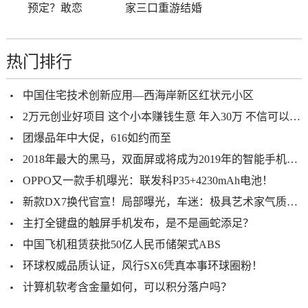
预定？敢恋
家三口重游结婚
热门排行
中国住宅技术创新应用—西海岸新区红状元小区
2万元创业好项目 这个小本赚钱生意 年入30万 不信可以试试
团爆品年中大促，616如约而至
2018年最大的黑马，双面屏或将成为2019年的智能手机的主旋律
OPPO又一款手机曝光：联发科P35+4230mAh电池！
新款DX7换代官宣！局部曝光，车迷：极具艺术家气质的东南车
主打全键盘的触屏手机发布，是不是画蛇添足？
中国飞机租赁获批50亿人民币储架式ABS
环球权威品质认证，风行SX6凭真本事环球圈粉！
计算机软考含金量如何，可以积分落户吗？