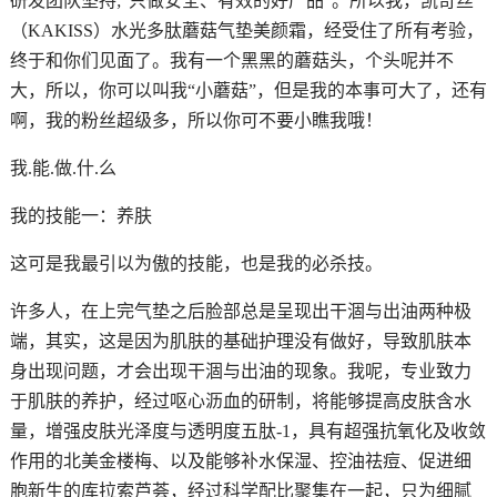
研发团队坚持;“只做安全、有效的好产品”。所以我，凯奇丝
（KAKISS）水光多肽蘑菇气垫美颜霜，经受住了所有考验，
终于和你们见面了。我有一个黑黑的蘑菇头，个头呢并不
大，所以，你可以叫我“小蘑菇”，但是我的本事可大了，还有
啊，我的粉丝超级多，所以你可不要小瞧我哦！
我.能.做.什.么
我的技能一：养肤
这可是我最引以为傲的技能，也是我的必杀技。
许多人，在上完气垫之后脸部总是呈现出干涸与出油两种极
端，其实，这是因为肌肤的基础护理没有做好，导致肌肤本
身出现问题，才会出现干涸与出油的现象。我呢，专业致力
于肌肤的养护，经过呕心沥血的研制，将能够提高皮肤含水
量，增强皮肤光泽度与透明度五肽-1，具有超强抗氧化及收敛
作用的北美金楼梅、以及能够补水保湿、控油祛痘、促进细
胞新生的库拉索芦荟，经过科学配比聚集在一起，只为细腻