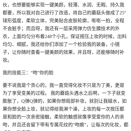
伙，也想要能够实现一键美颜，轻薄、水润、无暇、持久我
都要，所以我对自己进行了改造，将自己的蘑菇头做成了25°
球形弧度，柔软立体，完美贴合皮肤轮廓，嘭嘭一拍，全程
不会脏手；而且呀，我还有一层采用弹力仿生膜技术的外
衣，上面均匀分布着248个小孔，保证按压上妆的时候，出料
均匀、细腻，我还给你们添加了一个检验我的装备，小镜
子，让你随时查看一键美颜的效果，并且呀，还能够随时补
妆。
我的技能三：“吻”你的脸
要不说我是个贪心的，我一直觉得化妆不只是为了美，更是
为了享受变美的过程。 我的蘑菇头遇水之后啊，一下子就变
膨胀了，Q弹Q弹的，如果你想局部补妆，就别让我碰水，如
果你想全脸上妆，就记得给我淋个澡，上妆的每一次按压都
是和脸的一次亲密接触，柔软的触感就像享受爱你的人的亲
吻，并且还会留下带有专属花纹的“吻痕”，让每次的化妆，都