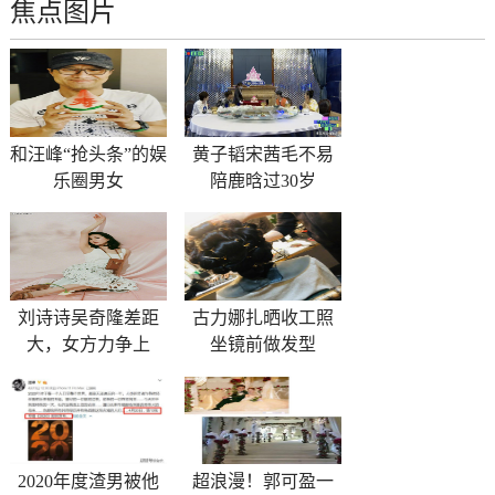
焦点图片
和汪峰“抢头条”的娱
黄子韬宋茜毛不易
乐圈男女
陪鹿晗过30岁
刘诗诗吴奇隆差距
古力娜扎晒收工照
大，女方力争上
坐镜前做发型
2020年度渣男被他
超浪漫！郭可盈一