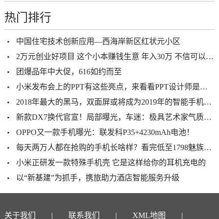
热门排行
中国住宅技术创新应用—西海岸新区红状元小区
2万元创业好项目 这个小本赚钱生意 年入30万 不信可以试试
团爆品年中大促，616如约而至
小米发布会上的PPT有这些亮点，来看看PPT设计师是怎么解读的吧
2018年最大的黑马，双面屏或将成为2019年的智能手机的主旋律
新款DX7换代官宣！局部曝光，车迷：极具艺术家气质的东南车
OPPO又一款手机曝光：联发科P35+4230mAh电池！
每天两万人都在抢购的手机长啥样？看完低至1798魅族16X彻底服气
小米正研发一款特殊手机壳 它是这样给你的耳机充电的
以“新基建”为抓手，携旅助力酒店智能服务升级
关于我们
联系我们
XML地图