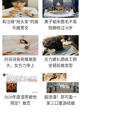
和汪峰“抢头条”的娱
黄子韬宋茜毛不易
乐圈男女
陪鹿晗过30岁
刘诗诗吴奇隆差距
古力娜扎晒收工照
大，女方力争上
坐镜前做发型
2020年度渣男被他
超浪漫！郭可盈一
预定？敢恋
家三口重游结婚