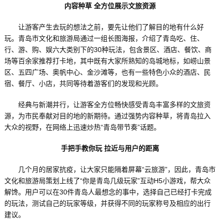
内容种草 全方位展示文旅资源
让游客产生去玩的想法之前，要先让他们了解目的地有什么好
玩。青岛市文化和旅游局通过一组长图海报，介绍了青岛吃、住、
行、游、购、娱六大类别下的30种玩法，包含景区、酒店、餐饮、商
场等百余家推荐打卡地，其中既有大家所熟知的岛城地标，如崂山景
区、五四广场、奥帆中心、金沙滩等，也有一些特色小众的酒店、民
宿、餐厅、小店，共同等待着游客们的发现和光顾。
经典与新潮并行，让游客全方位畅快感受青岛丰富多样的文旅资
源，为市民奉献对目的地的新期待。通过强势内容种草，将青岛拉入
大众的视野，在网络上迅速炒热“青岛带节奏”话题。
手把手教你玩 拉近与用户的距离
几个月的居家抗疫，让大家只能隔着屏幕“云旅游”，因此，青岛市
文化和旅游局策划上线了“你是青岛几级玩家”互动H5小游戏，帮大众
解馋。用户可以在30件青岛人最想念的事中，选择自己已经打卡完成
的玩法，测试自己的玩家等级，并获得不同的玩家称号及相应的出行
建议。