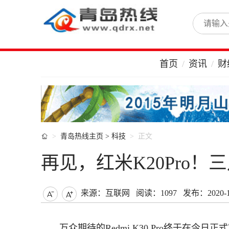
首页
资讯
财

青岛热线主页
>
科技
正文
再见，红米K20Pro！三
来源：互联网
阅读：1097
发布：2020-11


万众期待的Redmi K30 Pro终于在今