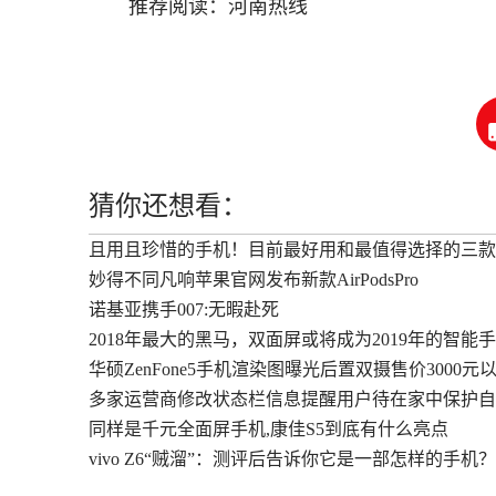
推荐阅读：
河南热线
猜你还想看：
且用且珍惜的手机！目前最好用和最值得选择的三款
妙得不同凡响苹果官网发布新款AirPodsPro
诺基亚携手007:无暇赴死
2018年最大的黑马，双面屏或将成为2019年的智能
华硕ZenFone5手机渲染图曝光后置双摄售价3000元
多家运营商修改状态栏信息提醒用户待在家中保护自
同样是千元全面屏手机,康佳S5到底有什么亮点
vivo Z6“贼溜”：测评后告诉你它是一部怎样的手机？