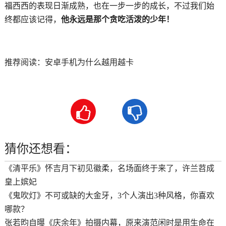
福西西的表现日渐成熟，也在一步一步的成长，不过我们始
终都应该记得，
他永远是那个贪吃活泼的少年！
推荐阅读：
安卓手机为什么越用越卡


猜你还想看：
《清平乐》怀吉月下初见徽柔，名场面终于来了，许兰苕成
皇上嫔妃
《鬼吹灯》不可或缺的大金牙，3个人演出3种风格，你喜欢
哪款？
张若昀自曝《庆余年》拍摄内幕，原来演范闲时是用生命在