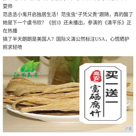
耍帅
范丞丞小鬼开启独居生活！范虫虫"子凭父贵"跟随，真的酸了
她是下一个虞书欣？《创3》还未播出，参演的《清平乐》正
在热播
搞了半天朗朗是美国人？国际义演公然标注USA，心慌晒护
照求轻喷
广告