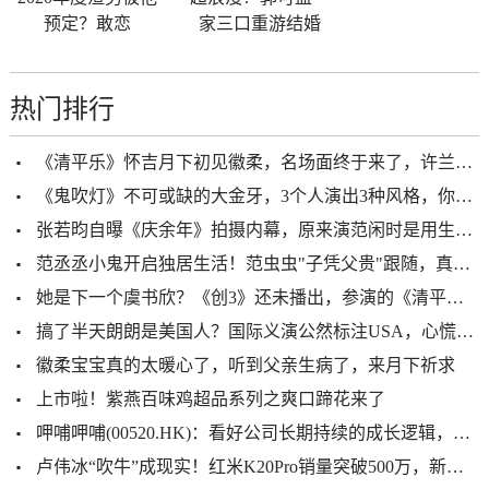
预定？敢恋
家三口重游结婚
热门排行
《清平乐》怀吉月下初见徽柔，名场面终于来了，许兰苕成皇上嫔妃
《鬼吹灯》不可或缺的大金牙，3个人演出3种风格，你喜欢哪款？
张若昀自曝《庆余年》拍摄内幕，原来演范闲时是用生命在耍帅
范丞丞小鬼开启独居生活！范虫虫"子凭父贵"跟随，真的酸了
她是下一个虞书欣？《创3》还未播出，参演的《清平乐》正在热播
搞了半天朗朗是美国人？国际义演公然标注USA，心慌晒护照求轻喷
徽柔宝宝真的太暖心了，听到父亲生病了，来月下祈求
上市啦！紫燕百味鸡超品系列之爽口蹄花来了
呷哺呷哺(00520.HK)：看好公司长期持续的成长逻辑，维持“买入”评级
卢伟冰“吹牛”成现实！红米K20Pro销量突破500万，新机在路上