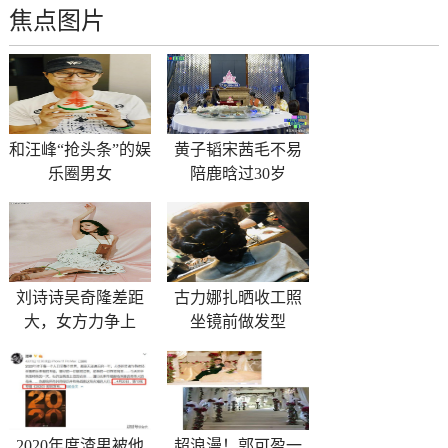
焦点图片
和汪峰“抢头条”的娱
黄子韬宋茜毛不易
乐圈男女
陪鹿晗过30岁
刘诗诗吴奇隆差距
古力娜扎晒收工照
大，女方力争上
坐镜前做发型
2020年度渣男被他
超浪漫！郭可盈一