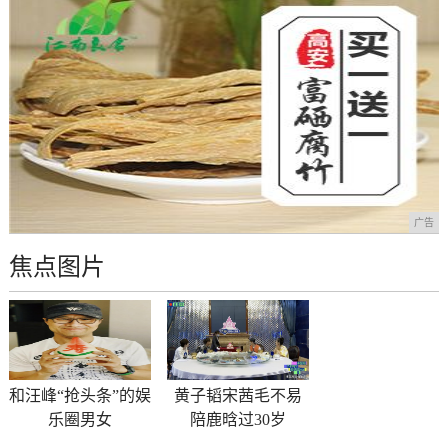
广告
焦点图片
和汪峰“抢头条”的娱
黄子韬宋茜毛不易
乐圈男女
陪鹿晗过30岁