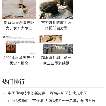
刘诗诗吴奇隆差距
古力娜扎晒收工照
大，女方力争上
坐镜前做发型
2020年度渣男被他
超浪漫！郭可盈一
预定？敢恋
家三口重游结婚
热门排行
中国住宅技术创新应用—西海岸新区红状元小区
江苏尧想国“上古来潮·无限尧想”五一启幕，预约入园