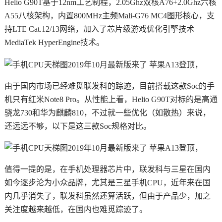
Helio G90T基于12nm工艺制程，2.05Ghz双核A76+2.0Ghz六核
A55八核架构，内置800MHz主频Mali-G76 MC4图形核心，支
持LTE Cat.12/13网络，加入了芯片级游戏优化引擎技术
MediaTek HyperEngine技术。
由于国内市场已经难觅联发科的踪迹，目前搭载这款Soc的手
机只有红米Note8 Pro。从性能上看，Helio G90T对标的是高通
骁龙730和华为麒麟810，不过就一些优化（如散热）来说，
还远远不够，以下是这三款Soc规格对比。
值得一提的是，在手机处理器芯片中，联发科与三星在国内
如今逐步沦为小众品牌，尤其是三星手机CPU，近年来在国
内几乎消失了，联发科虽然还算活跃，但由于产品少，加之
关注度越来越低，在国内也难觅踪迹了。