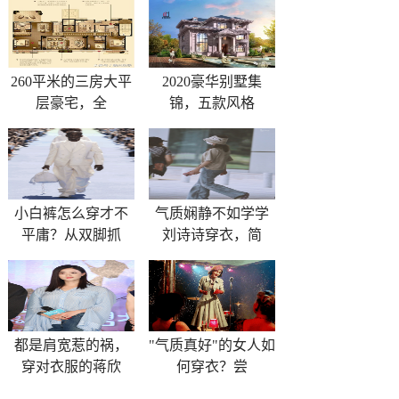
260平米的三房大平
2020豪华别墅集
层豪宅，全
锦，五款风格
小白裤怎么穿才不
气质娴静不如学学
平庸？从双脚抓
刘诗诗穿衣，简
都是肩宽惹的祸，
"气质真好"的女人如
穿对衣服的蒋欣
何穿衣？尝