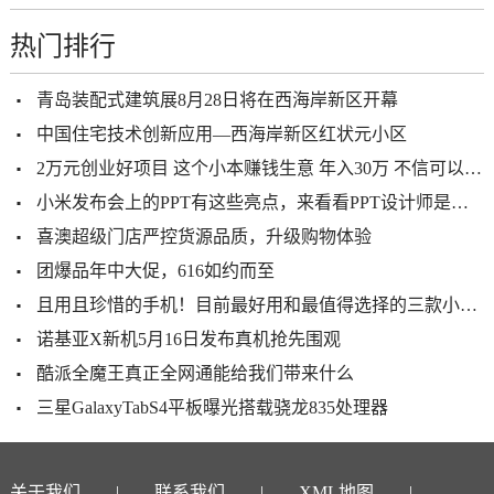
热门排行
青岛装配式建筑展8月28日将在西海岸新区开幕
中国住宅技术创新应用—西海岸新区红状元小区
2万元创业好项目 这个小本赚钱生意 年入30万 不信可以试试
小米发布会上的PPT有这些亮点，来看看PPT设计师是怎么解读的吧
喜澳超级门店严控货源品质，升级购物体验
团爆品年中大促，616如约而至
且用且珍惜的手机！目前最好用和最值得选择的三款小屏幕手机
诺基亚X新机5月16日发布真机抢先围观
酷派全魔王真正全网通能给我们带来什么
三星GalaxyTabS4平板曝光搭载骁龙835处理器
关于我们
联系我们
XML地图