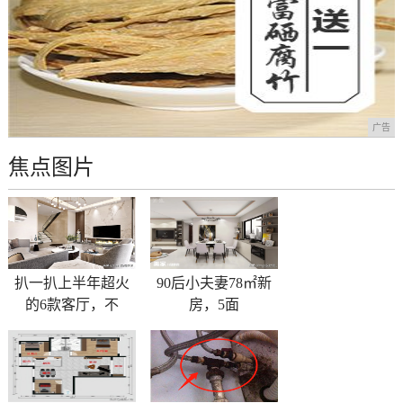
广告
焦点图片
扒一扒上半年超火
90后小夫妻78㎡新
的6款客厅，不
房，​5面