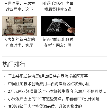
三世同堂，三居室
刚乔迁新家！老舅
改四居室，这下
横眉竖眼唉叹道
大表姐的新房装的
花洒也能玩出各种
可真时尚，客厅
花样？网友：原
热门排行
青岛装配式建筑展8月28日将在西海岸新区开幕
中国住宅技术创新应用—西海岸新区红状元小区
2万元创业好项目 这个小本赚钱生意 年入30万 不信可以试试
小米发布会上的PPT有这些亮点，来看看PPT设计师是怎么解读的吧
喜澳超级门店严控货源品质，升级购物体验