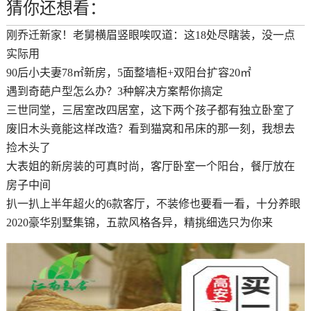
猜你还想看：
刚乔迁新家！老舅横眉竖眼唉叹道：这18处尽瞎装，没一点
实际用
90后小夫妻78㎡新房，​5面整墙柜+双阳台扩容20㎡
遇到奇葩户型怎么办？3种解决方案帮你搞定
三世同堂，三居室改四居室，这下两个孩子都有独立卧室了
废旧木头竟能这样改造？看到猫窝和吊床的那一刻，我想去
捡木头了
大表姐的新房装的可真时尚，客厅卧室一个阳台，餐厅放在
房子中间
扒一扒上半年超火的6款客厅，不装修也要看一看，十分养眼
2020豪华别墅集锦，五款风格各异，精挑细选只为你来